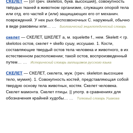
СКЕЛЕТ
— (от греч. skeletos, букв. высохший), совокупность
твёрдых тканей в животном организме, служащих опорой тела
или отд. его частей и (или) защищающих его от механич.
повреждений. У нек рых беспозвоночных С. наружный, обычно
в виде раковины или… …
Биологический энциклопедический словарь
скелет
— СКЕЛЕТ, ШКЕЛЕТ а, м. squelette f., нем. Skelett < гр.
skelotos остов, скелет + skello сушу, иссушаю. 1. Кости,
составляющие твердый остов тела человека и животного, в их
естественном расположении; такой остов, воспроизведенный
путем… …
Исторический словарь галлицизмов русского языка
СКЕЛЕТ
— СКЕЛЕТ, скелета, муж. (греч. skeleton высохшее
тело, мумия). 1. Совокупность костей, представляющая собой
твердую основу тела животных, костяк. Скелет человека.
Скелет мамонта. Скелет птицы. || употр. в сравнениях для
обозначения крайней худобы… …
Толковый словарь Ушакова