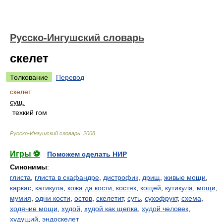
Русско-Ингушский словарь
скелет
Толкование
Перевод
скелет
сущ.
техкий гом
Русско-Ингушский словарь
.
2008
.
Игры ⚽
Поможем сделать НИР
Синонимы
:
глиста
,
глиста в скафандре
,
дистрофик
,
дрищ
,
живые мощи
,
каркас
,
катикула
,
кожа да кости
,
костяк
,
кощей
,
кутикула
,
мощи
,
мумия
,
одни кости
,
остов
,
скелетит
,
суть
,
сухофрукт
,
схема
,
ходячие мощи
,
худой
,
худой как щепка
,
худой человек
,
худущий
,
эндоскелет